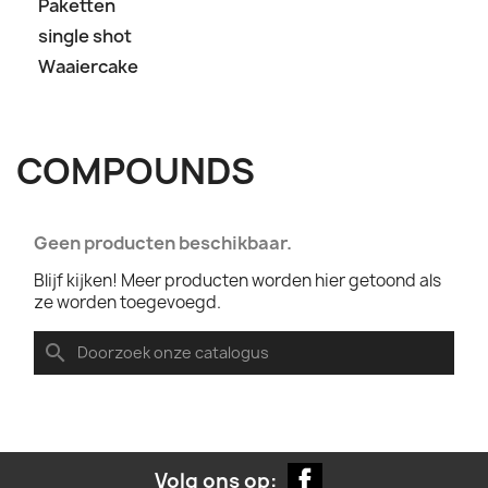
Paketten
single shot
Waaiercake
COMPOUNDS
Geen producten beschikbaar.
Blijf kijken! Meer producten worden hier getoond als
ze worden toegevoegd.
search
Facebook
Volg ons op: