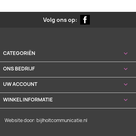
Facebook
Volg ons op:
CATEGORIËN

ONS BEDRIJF

UW ACCOUNT

WINKEL INFORMATIE
keyboard_arrow_down
Website door: bijlholtcommunicatie.nl